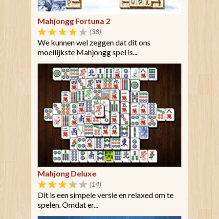
Mahjongg Fortuna 2
(38)
We kunnen wel zeggen dat dit ons
moeilijkste Mahjongg spel is...
Mahjong Deluxe
(14)
Dit is een simpele versie en relaxed om te
spelen. Omdat er...