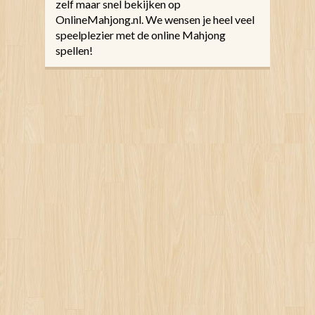
zelf maar snel bekijken op
OnlineMahjong.nl. We wensen je heel veel
speelplezier met de online Mahjong
spellen!