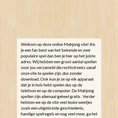
Welkom op deze online Mahjong site! Als
je een fan bent van het bekende en zeer
populaire spel dan ben je hier op het juiste
adres. Wij hebben een groot aantal spellen
voor jou verzameld die rechtstreeks vanaf
onze site te spelen zijn, dus zonder
download. Ook kun je ze op elk apparaat
dat je in huis hebt spelen dus op de
telefoon en op de computer. De Mahjong
spellen zijn allemaal geheel gratis . Verder
hebben we op de site veel leuke weetjes
zoals een uitgebreide geschiedenis,
handige spelregels en nog veel meer, ga het