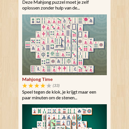
Deze Mahjong puzzel moet je zelf
oplossen zonder hulp van de...
Mahjong Time
(33)
Speel tegen de klok, je krijgt maar een
paar minuten om de stenen...