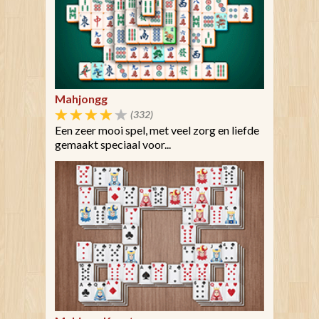
Mahjongg
(332)
Een zeer mooi spel, met veel zorg en liefde
gemaakt speciaal voor...